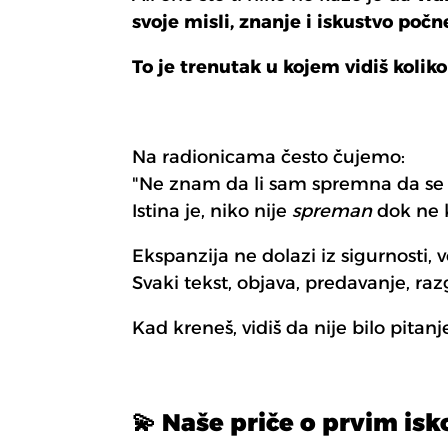
svoje misli, znanje i iskustvo počn
To je trenutak u kojem vidiš koliko
Na radionicama često čujemo:
"Ne znam da li sam spremna da se 
Istina je, niko nije
spreman
dok ne 
Ekspanzija ne dolazi iz sigurnosti, v
Svaki tekst, objava, predavanje, razgo
Kad kreneš, vidiš da nije bilo pitan
💫 Naše priče o prvim is