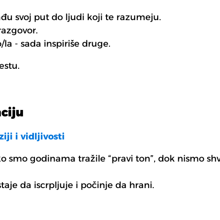
đu svoj put do ljudi koji te razumeju.
razgovor.
/la - sada inspiriše druge.
estu.
ciju
i i vidljivosti
smo godinama tražile “pravi ton”, dok nismo shvat
aje da iscrpljuje i počinje da hrani.