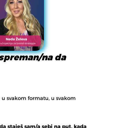
spreman/na da
i, u svakom formatu, u svakom
 da staješ sam/a sebi na put, kada