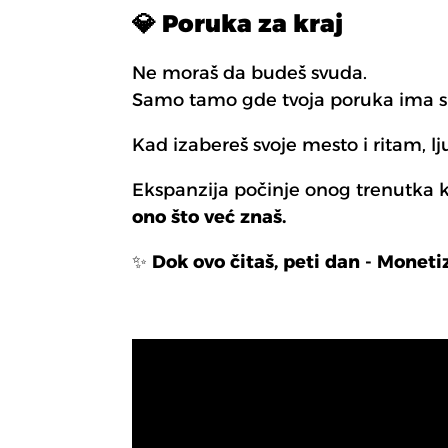
💎 Poruka za kraj
Ne moraš da budeš svuda.
Samo tamo gde tvoja poruka ima s
Kad izabereš svoje mesto i ritam, lj
Ekspanzija počinje onog trenutka 
ono što već znaš.
✨
Dok ovo čitaš, peti dan - Moneti