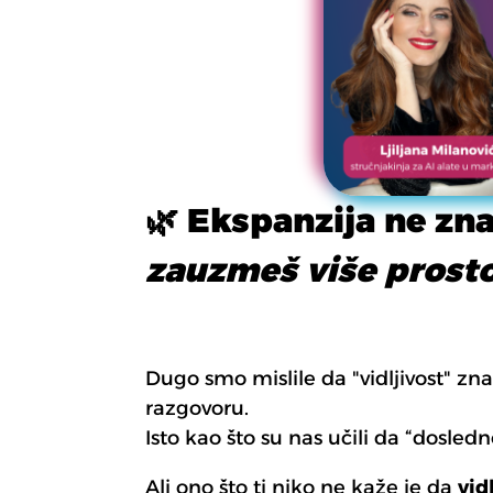
🌿
Ekspanzija ne zna
zauzmeš više prostor
Dugo smo mislile da "vidljivost" z
razgovoru.
Isto kao što su nas učili da “dosled
Ali ono što ti niko ne kaže je da
vid