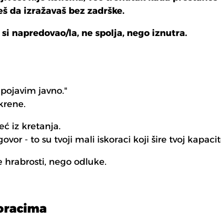
eš da izražavaš bez zadrške.
 si napredovao/la, ne spolja, nego iznutra.
pojavim javno."
krene.
eć iz kretanja.
vor - to su tvoji mali iskoraci koji šire tvoj kapacit
je hrabrosti, nego odluke.
koracima