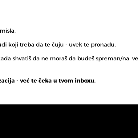
misla.
udi koji treba da te čuju - uvek te pronađu.
kada shvatiš da ne moraš da budeš spreman/na, v
zacija - već te čeka u tvom inboxu.