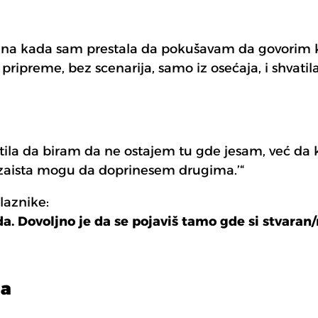
ana kada sam prestala da pokušavam da govorim ka
ripreme, bez scenarija, samo iz osećaja, i shvatila
tila da biram da ne ostajem tu gde jesam, već da 
ko zaista mogu da doprinesem drugima.’“
laznike:
a. Dovoljno je da se pojaviš tamo gde si stvaran/
ja