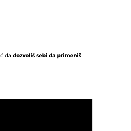
eć da
dozvoliš sebi da primeniš