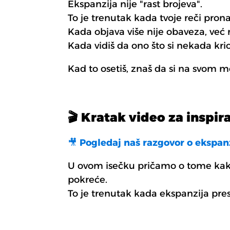
Ekspanzija nije "rast brojeva".
To je trenutak kada tvoje reči prona
Kada objava više nije obaveza, već 
Kada vidiš da ono što si nekada krio
Kad to osetiš, znaš da si na svom m
🎬 Kratak video za inspira
🎥
Pogledaj naš razgovor o ekspanzij
U ovom isečku pričamo o tome kako 
pokreće.
To je trenutak kada ekspanzija prest