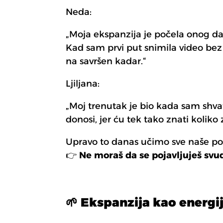
Neda:
„Moja ekspanzija je počela onog d
Kad sam prvi put snimila video bez p
na savršen kadar.“
Ljiljana:
„Moj trenutak je bio kada sam shva
donosi, jer ću tek tako znati koli
Upravo to danas učimo sve naše po
👉
Ne moraš da se pojavljuješ svud
🌱 Ekspanzija kao energi