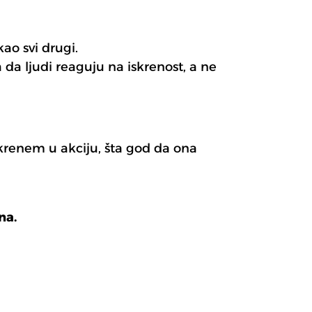
o svi drugi.
 da ljudi reaguju na iskrenost, a ne
krenem u akciju, šta god da ona
na.