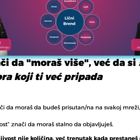
či da "moraš više", već da si
a koji ti već pripada
nači da moraš da budeš prisutan/na na svakoj mrež
nost” znači da moraš stalno da objavljuješ.
ljivost nije količina, već trenutak kada prestaneš